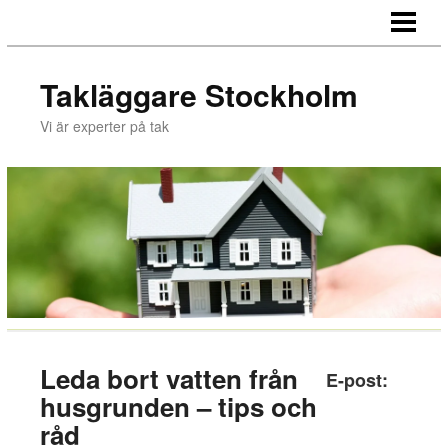
HEM
TAKLÄGGNING
Takläggare Stockholm
HÄR JOBBAR VI
Vi är experter på tak
TJÄNSTER
OM OSS
ARTIKLAR
OFFERT
Leda bort vatten från
E-post:
husgrunden – tips och
råd