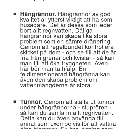
Hängrännor av god
Hängrännor.
kvalitet är ytterst viktigt att ha som
husägare. Det är dessa som leder
bort allt regnvatten. Dåliga
hängrännor kan skapa lika stora
problem som en sämre dränering.
Genom att regelbundet kontrollera
skicket på dem - och se till att de är
fria från grenar och kvistar - så kan
man till att öka tryggheten. Även
här bör man ta hjälp. En
feldimensionerad hängränna kan
även den skapa problem om
vattenmängderna är stora.
Genom att ställa ut tunnor
Tunnor.
under hängrännorna - stuprören -
så kan du samla in allt regnvatten.
Detta kan du även använda till
annat som exempelvis för att vattna
dina blommor. En bra lösning som