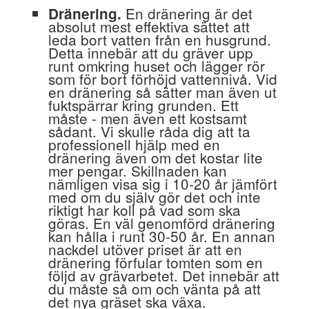
En dränering är det
Dränering.
absolut mest effektiva sättet att
leda bort vatten från en husgrund.
Detta innebär att du gräver upp
runt omkring huset och lägger rör
som för bort förhöjd vattennivå. Vid
en dränering så sätter man även ut
fuktspärrar kring grunden. Ett
måste - men även ett kostsamt
sådant. Vi skulle råda dig att ta
professionell hjälp med en
dränering även om det kostar lite
mer pengar. Skillnaden kan
nämligen visa sig i 10-20 år jämfört
med om du själv gör det och inte
riktigt har koll på vad som ska
göras. En väl genomförd dränering
kan hålla i runt 30-50 år. En annan
nackdel utöver priset är att en
dränering förfular tomten som en
följd av grävarbetet. Det innebär att
du måste så om och vänta på att
det nya gräset ska växa.