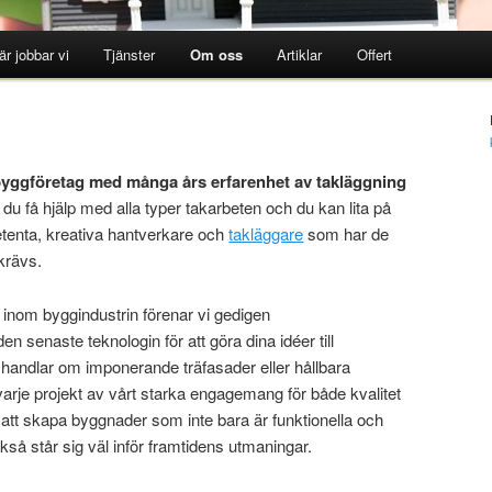
är jobbar vi
Tjänster
Om oss
Artiklar
Offert
byggföretag med många års erfarenhet av takläggning
u få hjälp med alla typer takarbeten och du kan lita på
petenta, kreativa hantverkare och
takläggare
som har de
krävs.
inom byggindustrin förenar vi gedigen
n senaste teknologin för att göra dina idéer till
 handlar om imponerande träfasader eller hållbara
rje projekt av vårt starka engagemang för både kvalitet
å att skapa byggnader som inte bara är funktionella och
också står sig väl inför framtidens utmaningar.