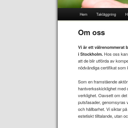
Hem
Takläggning
H
Om oss
Vi är ett välrenommerat 
i Stockholm.
Hos oss kan d
att de blir utförda av kom
nödvändiga certifikat som 
Som en framstående aktör 
hantverksskicklighet med de
verklighet. Oavsett om det
putsfasader, genomsyras va
och hållbarhet. Vi siktar p
estetiskt tilltalande, utan 