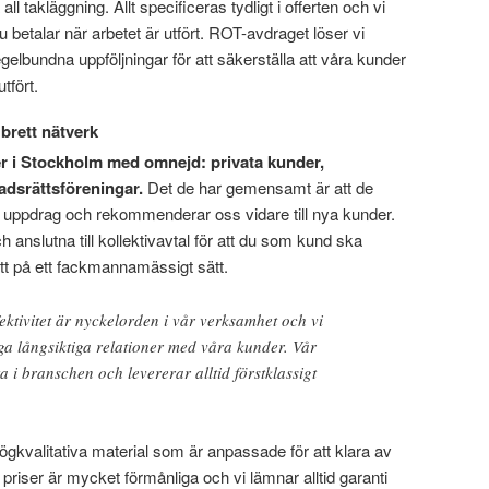
ll takläggning. Allt specificeras tydligt i offerten och vi
u betalar när arbetet är utfört. ROT-avdraget löser vi
egelbundna uppföljningar för att säkerställa att våra kunder
tfört.
brett nätverk
der i Stockholm med omnejd: privata kunder,
adsrättsföreningar.
Det de har gemensamt är att de
a uppdrag och rekommenderar oss vidare till nya kunder.
 anslutna till kollektivavtal för att du som kund ska
skött på ett fackmannamässigt sätt.
ktivitet är nyckelorden i vår verksamhet och vi
ygga långsiktiga relationer med våra kunder. Vår
a i branschen och levererar alltid förstklassigt
ögkvalitativa material som är anpassade för att klara av
 priser är mycket förmånliga och vi lämnar alltid garanti