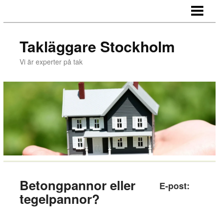
HEM
TAKLÄGGNING
Takläggare Stockholm
HÄR JOBBAR VI
Vi är experter på tak
TJÄNSTER
OM OSS
ARTIKLAR
OFFERT
Betongpannor eller
E-post:
tegelpannor?