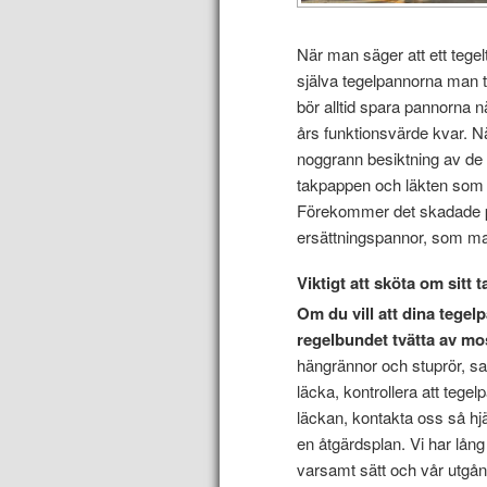
När man säger att ett tegelt
själva tegelpannorna man 
bör alltid spara pannorna 
års funktionsvärde kvar. När
noggrann besiktning av de o
takpappen och läkten som 
Förekommer det skadade p
ersättningspannor, som man
Viktigt att sköta om sitt t
Om du vill att dina tegel
regelbundet tvätta av mo
hängrännor och stuprör, samt
läcka, kontrollera att teg
läckan, kontakta oss så hjä
en åtgärdsplan. Vi har lån
varsamt sätt och vår utgång