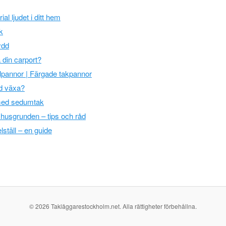
al ljudet i ditt hem
k
ydd
 din carport?
elpannor | Färgade takpannor
äd växa?
 med sedumtak
n husgrunden – tips och råd
lställ – en guide
© 2026 Takläggarestockholm.net. Alla rättigheter förbehållna.