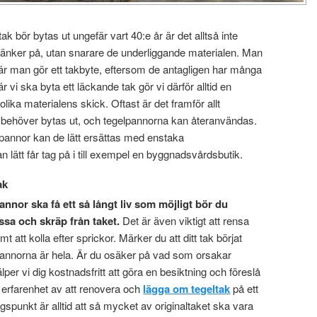
ak bör bytas ut ungefär vart 40:e år är det alltså inte
tänker på, utan snarare de underliggande materialen. Man
när man gör ett takbyte, eftersom de antagligen har många
 vi ska byta ett läckande tak gör vi därför alltid en
lika materialens skick. Oftast är det framför allt
behöver bytas ut, och tegelpannorna kan återanvändas.
annor kan de lätt ersättas med enstaka
 lätt får tag på i till exempel en byggnadsvårdsbutik.
ak
pannor ska få ett så långt liv som möjligt bör du
ssa och skräp från taket.
Det är även viktigt att rensa
 att kolla efter sprickor. Märker du att ditt tak börjat
elpannorna är hela. Är du osäker på vad som orsakar
lper vi dig kostnadsfritt att göra en besiktning och föreslå
g erfarenhet av att renovera och
lägga om tegeltak
på ett
spunkt är alltid att så mycket av originaltaket ska vara