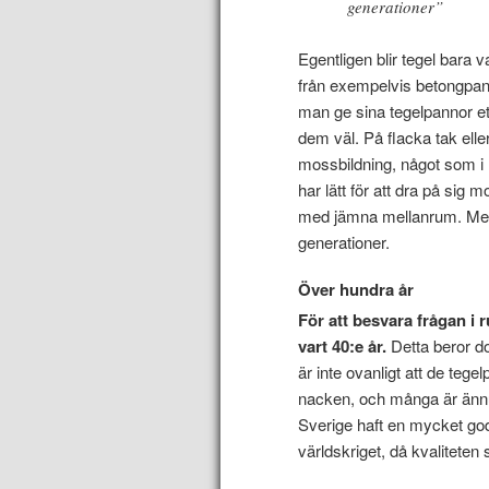
generationer”
Egentligen blir tegel bara v
från exempelvis betongpann
man ge sina tegelpannor ett 
dem väl. På flacka tak el
mossbildning, något som i l
har lätt för att dra på sig
med jämna mellanrum. Men s
generationer.
Över hundra år
För att besvara frågan i 
vart 40:e år.
Detta beror do
är inte ovanligt att de teg
nacken, och många är ännu 
Sverige haft en mycket go
världskriget, då kvaliteten 