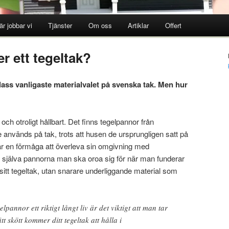
är jobbar vi
Tjänster
Om oss
Artiklar
Offert
er ett tegeltak?
lass vanligaste materialvalet på svenska tak.
Men hur
, och otroligt hållbart. Det finns tegelpannor från
 används på tak, trots att husen de ursprungligen satt på
har en förmåga att överleva sin omgivning med
te själva pannorna man ska oroa sig för när man funderar
 sitt tegeltak, utan snarare underliggande material som
lpannor ett riktigt långt liv är det viktigt att man tar
 skött kommer ditt tegeltak att hålla i