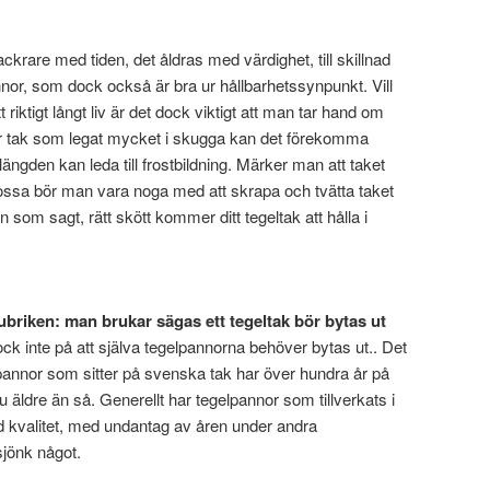
ackrare med tiden, det åldras med värdighet, till skillnad
or, som dock också är bra ur hållbarhetssynpunkt. Vill
riktigt långt liv är det dock viktigt att man tar hand om
ler tak som legat mycket i skugga kan det förekomma
ängden kan leda till frostbildning. Märker man att taket
 mossa bör man vara noga med att skrapa och tvätta taket
om sagt, rätt skött kommer ditt tegeltak att hålla i
rubriken: man brukar sägas ett tegeltak bör bytas ut
ck inte på att själva tegelpannorna behöver bytas ut.. Det
elpannor som sitter på svenska tak har över hundra år på
äldre än så. Generellt har tegelpannor som tillverkats i
d kvalitet, med undantag av åren under andra
sjönk något.